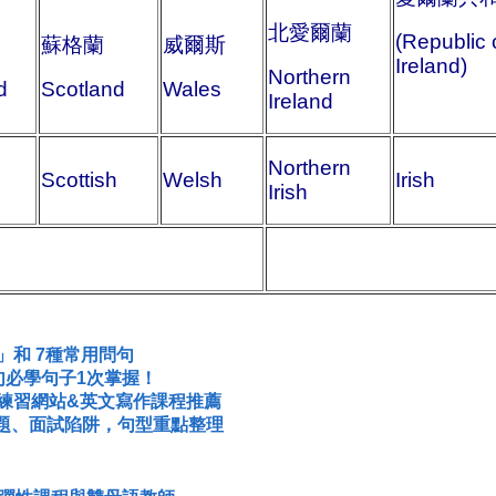
北愛爾蘭
(Republic 
蘇格蘭
威爾斯
Ireland)
Northern
d
Scotland
Wales
Ireland
Northern
Scottish
Welsh
Irish
Irish
」和 7種常用問句
句必學句子1次掌握！
作練習網站&英文寫作課程推薦
題、面試陷阱，句型重點整理