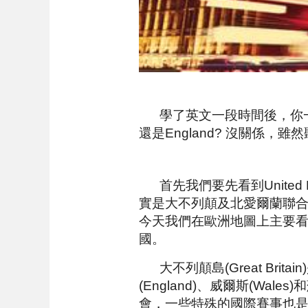
學了英文一段時間後，你一定會覺
還是England? 沒關係
首先我們要先看到United
實是大不列顛及北愛爾蘭聯合王國(The U
今天我們在歐洲地圖上主要
國。
大不列顛島(Great Brita
(England)、威爾斯(Wa
會，一些特殊的國際賽事也