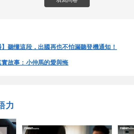
填寫問卷
播】聽懂這段，出國再也不怕漏聽登機通知！
真實故事：小仲馬的愛與悔
語力