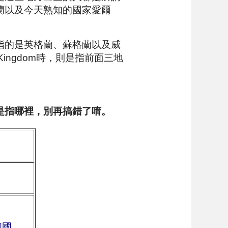
蘭以及今天熟知的國家愛爾
sh，指的是英格蘭、蘇格蘭以及威
ingdom時，則是指前面三地
是指哪裡，別再搞錯了唷。
和國