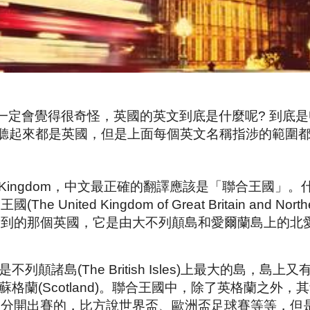
得很奇怪，英國的英文到底是什麼呢? 到底是United K
，雖然聽起來都是英國，但是上面每個英文名稱指涉的範
 Kingdom，中文最正確的翻譯應該是「聯合王國」。
nited Kingdom of Great Britain and Nort
看到的那個英國，它是由大不列顛島和愛爾蘭島上的北
in)是不列顛諸島(The British Isles)上最大的島
les)和蘇格蘭(Scotland)。聯合王國中，除了英格蘭
是分開出賽的，比方說世界盃、歐洲盃足球賽等等，但