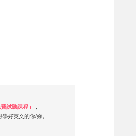
 免費試聽課程」
，
學好英文的你/妳。