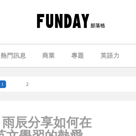
熱門訊息
商業
專題
英語力
1
2
】雨辰分享如何在