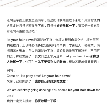
這句話字面上的意思很簡單，就是把你的頭髮放下來吧！其實背後的
含意多於只是把頭髮放下來，而是指
好好放鬆一下
，讓我們一起來看
看這句有趣的俚語吧！
let your hair down
把頭髮放下來，會讓人想到像是空姐、櫃台等等
的服務員，上班時必須要把頭髮梳得高高的，才會給人一種專業、簡
潔俐落的形象，所以把頭髮放下來，等於是切換到下班狀態，不用再
拘謹，神經緊繃了！英文口語上常用這句：let your hair down來
勸別
人放鬆一下
，也可引申為
不要管別人的眼光
，想做甚麼就做甚麼吧！
例句：
Come on, it’s party time!
Let your hair down
!
來嘛，已經開趴了！
讓你自己好好放鬆放鬆
！
We are definitely going dancing! You should
let your hair down
for
once!
我們一定要去跳舞！
你要放鬆一下啦
！