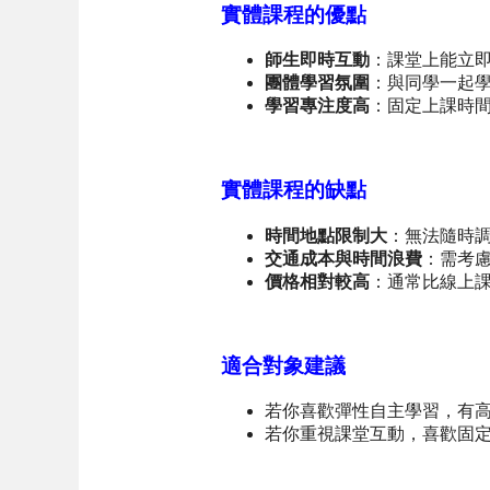
實體課程的優點
師生即時互動
：課堂上能立
團體學習氛圍
：與同學一起
學習專注度高
：固定上課時
實體課程的缺點
時間地點限制大
：無法隨時
交通成本與時間浪費
：需考
價格相對較高
：通常比線上
適合對象建議
若你喜歡彈性自主學習，有
若你重視課堂互動，喜歡固