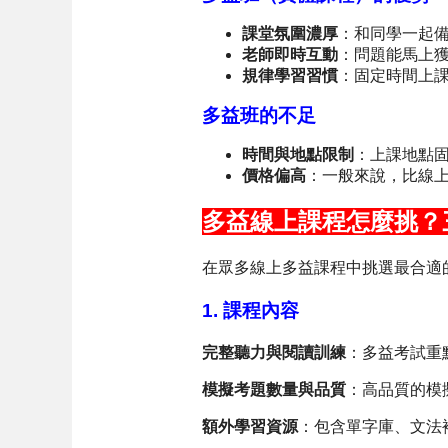
課堂氛圍濃厚
：和同學一起
老師即時互動
：問題能馬上
規律學習習慣
：固定時間上
多益班的不足
時間與地點限制
：上課地點
價格偏高
：一般來說，比線
多益線上課程怎麼挑？
在眾多線上多益課程中挑選最合適
1. 課程內容
完整聽力與閱讀訓練
：多益考試重
模擬考題數量與品質
：高品質的模
額外學習資源
：包含單字庫、文法