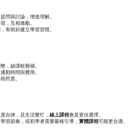
即提問與討論，增進理解。
學習，互相激勵。
間，有助於建立學習習慣。
調整，缺課較難補。
慮通勤時間與費用。
課程昂貴。
高度自律，且生活繁忙，
線上課程
會是更佳選擇。
定學習節奏，或初學者需要嚴格引導，
實體課程
可能更合適。