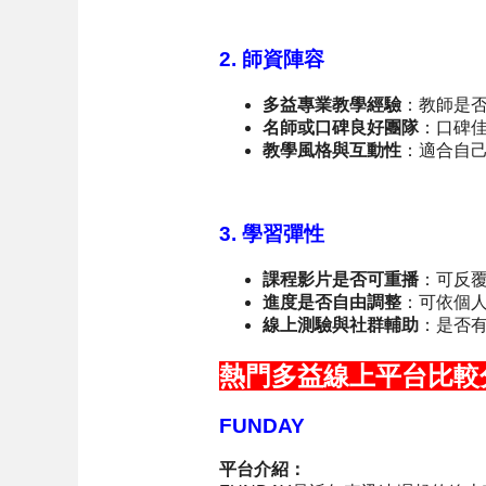
2. 師資陣容
多益專業教學經驗
：教師是
名師或口碑良好團隊
：口碑
教學風格與互動性
：適合自
3. 學習彈性
課程影片是否可重播
：可反
進度是否自由調整
：可依個
線上測驗與社群輔助
：是否
熱門多益線上平台比較
FUNDAY
平台介紹：