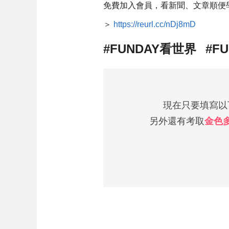
免費加入會員，看新聞、文章順便
＞
https://reurl.cc/nDj8mD
#FUNDAY看世界⠀#F
現在只要填寫以下
另外還有考取
金色