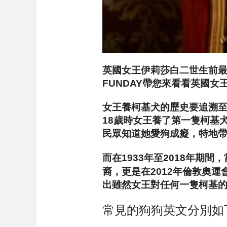
英國女王伊莉莎白二世生前
FUNDAY帶您來看看英國女
女王養柯基犬的歷史要追溯至
18歲時女王養了第一隻柯基
民眾知道她愛狗成癡，特地
而在1933年至2018年期
裔，更是在2012年倫敦奧運
出雖然女王對任何一隻柯基
常見的狗狗英文分別如