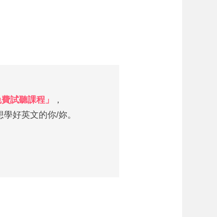
 免費試聽課程」
，
學好英文的你/妳。