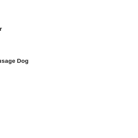
r
usage Dog
e