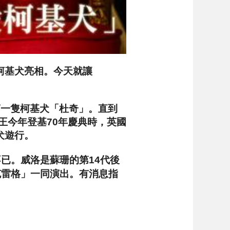
柯基犬亮相。今天就讓
第一隻柯基犬「杜奇」。直到
王今年登基70年慶典時，英國
犬遊行。
不已。威洛是蘇珊的第14代後
·克雷格」一同演出。有消息指