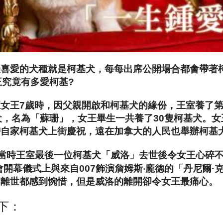
最喜愛的犬種就是柯基犬，每每出席公開場合都會帶著
王究竟有多愛柯基?
女王7歲時，因父親開啟和柯基犬的緣份，王室養了
犬，名為「蘇珊」，女王畢生一共養了30隻柯基犬。
女
帶自家柯基犬上街慶祝，遠在加拿大的人民也舉辦柯基
間，當時王室最後一位柯基犬「威洛」去世後令女王心碎
會開幕儀式上與來自007飾演詹姆斯‧龐德的「丹尼爾
的離世都感到惋惜，但是威洛的離開卻令女王最痛心。
下：