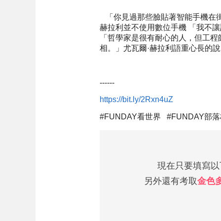
「你見過那些臉貼著智能手機在街
赫拉利並不使用數位手機 「我不
「哲學家是很有耐心的人，但工程師
相。」尤瓦爾·赫拉利語重心長的說
------
https://bit.ly/2Rxn4uZ
#FUNDAY看世界⠀#FUNDAY部
現在只要填寫以下
另外還有考取
金色