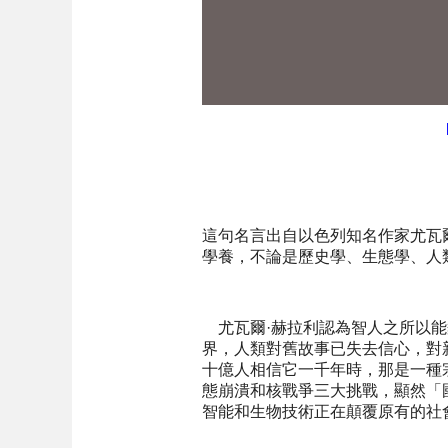
這句名言出自以色列知名作家尤瓦
學養，不論是歷史學、生態學、人
尤瓦爾·赫拉利認為智人之所以能
界，人類對舊故事已失去信心，對
十億人相信它一千年時，那是一種
態崩潰和核戰爭三大挑戰，顯然「
智能和生物技術正在顛覆原有的社