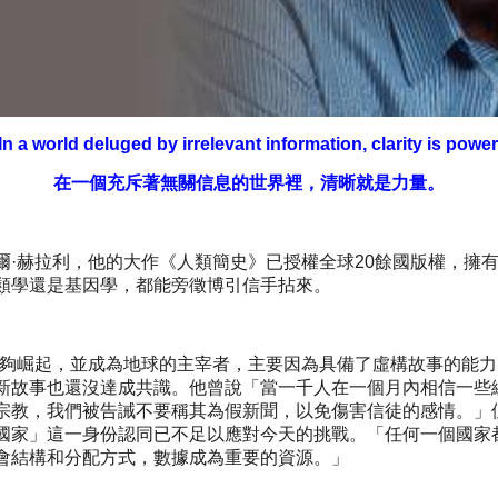
In a world deluged by irrelevant information, clarity is power
在一個充斥著無關信息的世界裡，清晰就是力量。
爾·赫拉利，他的大作《人類簡史》已授權全球20餘國版權，擁
類學還是基因學，都能旁徵博引信手拈來。
夠崛起，並成為地球的主宰者，主要因為具備了虛構故事的能力
新故事也還沒達成共識。他曾說「當一千人在一個月內相信一些
宗教，我們被告誡不要稱其為假新聞，以免傷害信徒的感情。」
國家」這一身份認同已不足以應對今天的挑戰。「任何一個國家
會結構和分配方式，數據成為重要的資源。」