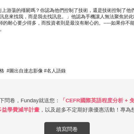
上游蕩的殭屍嗎？你認為他們控制了技術，還是技術控制了他們
讓訊息來找我，而是我去找訊息。」他認為手機讓人無法聚焦於
的耐心要少得多，而投資者則是最沒有耐心的。-----如果你不
。
落格 #圖出自達志影像 #名人語錄
問卷，Funday就送您：
「CEFR國際英語程度分析 +
多益學費減半計畫
，以及超多不定期好康優惠活動！專為想
填寫問卷