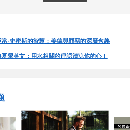
亞當·史密斯的智慧：美德與罪惡的深層含義
熱夏學英文：用水相關的俚語清涼你的心！
題