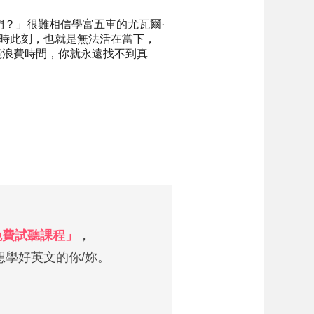
？」很難相信學富五車的尤瓦爾·
此時此刻，也就是無法活在當下，
能浪費時間，你就永遠找不到真
 免費試聽課程」
，
學好英文的你/妳。