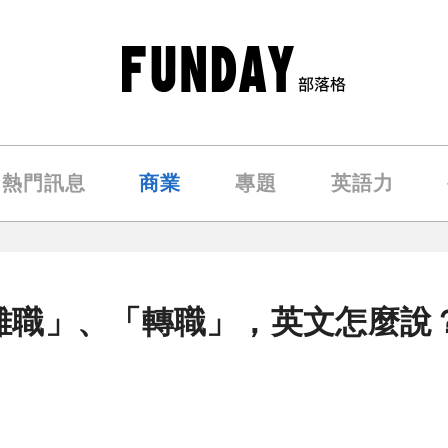
熱門訊息
商業
專題
英語力
離職」、「轉職」，英文怎麼說