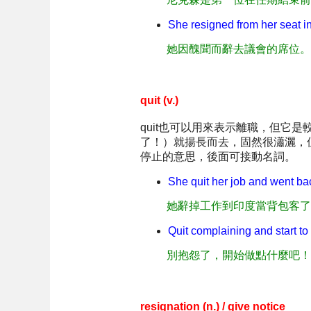
She resigned from her seat i
她因醜聞而辭去議會的席位。
quit (v.)
quit也可以用來表示離職，但它是
了！）就揚長而去，固然很瀟灑，但難保哪
停止的意思，後面可接動名詞。
She quit her job and went ba
她辭掉工作到印度當背包客了
Quit complaining and start t
別抱怨了，開始做點什麼吧！
resignation (n.) / give notice