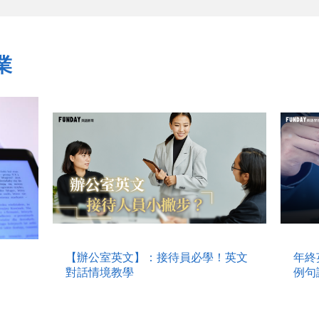
業
【辦公室英文】：接待員必學！英文
年終
對話情境教學
例句