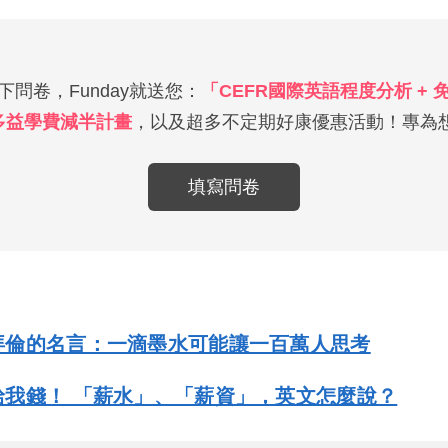
問卷，Funday就送您：
「CEFR國際英語程度分析 +
多益學費減半計畫
，以及超多不定期好康優惠活動！專為想
填寫問卷
拜倫的名言：一滴墨水可能讓一百萬人思考
給我錢！ 「薪水」、「薪資」，英文怎麼說？