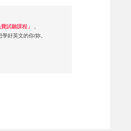
 免費試聽課程」
，
學好英文的你/妳。