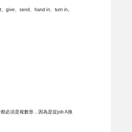
、send、hand in、turn in。
eer都必須是複數形，因為是從job A換