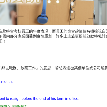
在此時會考核員工的年度表現，而員工們也會趁這個時機檢視自
年國內部分產業因受到疫情重創，許多上班族更提前啟動轉職計
吧！
，有「辭去職務、放棄工作」的意思，若想表達從某個單位或公司離
t month.
nt to resign before the end of his term in office.
辭職的美國總統。