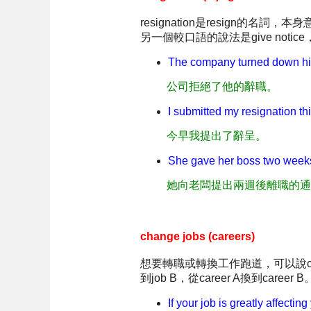
resignation是resign的名詞
另一個較口語的說法是give not
The company turned down his
公司拒絕了他的辭職。
I submitted my resignation th
今早我提出了辭呈。
She gave her boss two weeks
她向老闆提出兩週後離職的通
change jobs (careers)
想要轉職或轉換工作跑道，可以說chang
到job B，從career A換到career B
If your job is greatly affecting