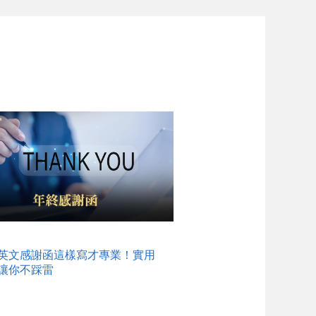
英文感謝函這樣寫才專業！實用
讓你不踩雷