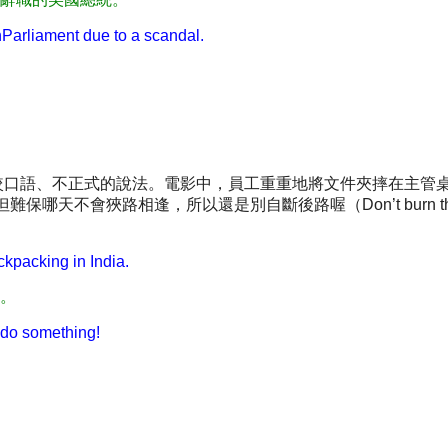
nParliament due to a scandal.
較口語、不正式的說法。電影中，員工重重地將文件夾摔在主管桌上，丟
天不會狹路相逢，所以還是別自斷後路喔（Don’t burn the b
ckpacking in India.
。
o do something!