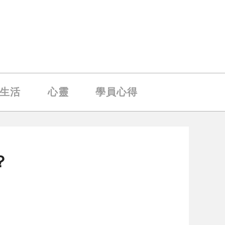
生活
心靈
學員心得
？