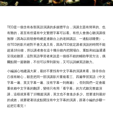
TED是一個含有各類英語演講的多媒體平台，演講主題有簡單的、也
有難的，甚至有些還有中文繁體字幕可以看。有些人會擔心聽演講很
無聊（因為以前朝會時總是邊聽台上的老師講話、一邊點頭睡覺），
但TED的影片絕對不會又臭又長，因為TED規定講者演說的時間不能
超過18分鐘，所以講者會在這十幾分鐘內把開場白、重點和結論通通
呈現給聽眾，這對英語學習者來說是一個很不錯的輔助學習方法，偶
爾點開一篇聽聽，不但可以學到新知，又可以訓練英語聽力。
小編誠心地建議大家，最好不要找有中文字幕的演講來看，除非你自
己很有耐心，願意把同一部演講影片重複看三、四遍學習英語（中文
字幕一遍、英文字幕一遍、沒有字幕一到兩遍），否則我們一定會嚴
重依賴中文字幕的翻譯，變得只有用「看字幕」的方式聽完整篇演
講，這樣就算看了10幾篇演講，英文也不會進步多少。想要達到最好
的成效，就要硬著頭皮點開沒有中文字幕的演講，跟著小編的步驟一
起把它看完！