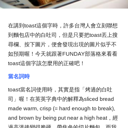
在講到toast這個字時，許多台灣人會立刻聯想
到麵包店中的白吐司，但是只要把toast丟上搜
尋欄、按下圖片，便會發現出現的圖片似乎不
如預期喔！今天就跟著FUNDAY部落格來看看
toast這個字該怎麼用的正確吧！
當名詞時
toast當名詞使用時，其實是指「烤過的白吐
司」喔！在英英字典中的解釋為sliced bread
made warm, crisp (= hard enough to break),
and brown by being put near a high heat，經
過高溫後變得脆硬、帶焦色的切片麵包。而我