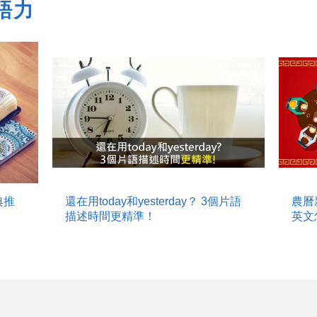
語力
典推
還在用today和yesterday？ 3個片語
農曆
描述時間更精準！
英文