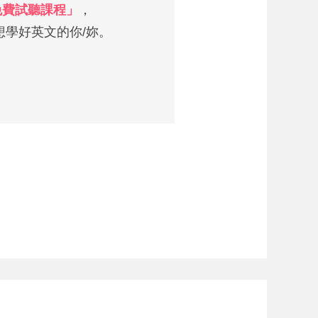
 免費試聽課程」
，
學好英文的你/妳。