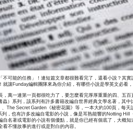
「不可能的任務」！連短篇文章都很難看完了，還看小說？其實
就讓Funday編輯團隊來為你介紹，有哪些小說是學英文必看
長，萬一連第一頁都很吃力了，要怎麼看完厚厚重重的四、五百
（牛津書蟲）系列，該系列有許多書籍改編自世界經典文學名著，其中比較有趣
篇故事》、The Secret Garden《秘密花園》等，一本大約100
本）系列，也有許多改編自電影的小說，像是耳熟能響的Notting Hill《新
編自名著或電影的小說有個優點，就是你已經有個底了，大概知
全看不懂故事的進行或是對白的內容。