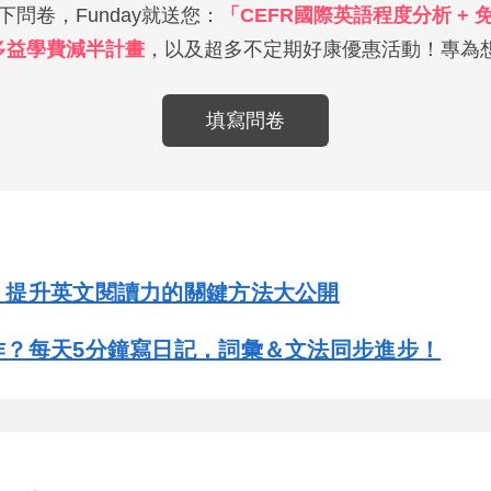
問卷，Funday就送您：
「CEFR國際英語程度分析 +
多益學費減半計畫
，以及超多不定期好康優惠活動！專為想
填寫問卷
！提升英文閱讀力的關鍵方法大公開
作？每天5分鐘寫日記，詞彙＆文法同步進步！