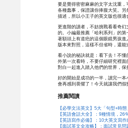
要是覺得密密麻麻的文字太沈重，可以選
各種蠢事，保證讓你捧腹大笑。另外雖
描述，所以小王子的英文版也很適
更進階的讀者，不妨挑戰看看奇幻
的。小編最推薦「哈利系列」的第一集：Har
著額頭上有道疤的這個眼鏡男孩進
版本來對照，這樣不但省時，還能
看小說的秘訣就是：看下去！不懂
外第一次看時，不要仔細研究裡面
對白一起進入踏入他們的世界，保
好的開始是成功的一半，讀完一本
會再感到畏懼了！今天就讓我們假
推薦閱讀
【必學文法英文】5大「句型+時態
【英語會話大全】：9種情境，26
【英語寫作必備】：10大英文寫作
【面試英文全攻略】：面試常見問