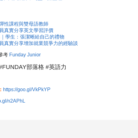
：彈性課程與雙母語教師
學員真實分享英文學習評價
分享｜學生：張潔晰給自己的禮物
學員真實分享增加就業競爭力的經驗談
參考
Funday Junior
#FUNDAY部落格 #英語力
：
https://goo.gl/VkPkYP
oo.gl/n2APhL