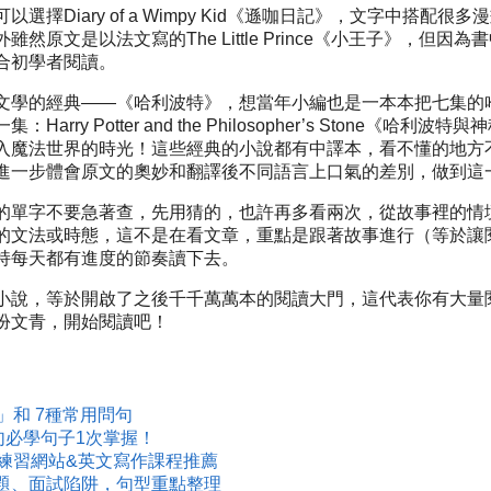
擇Diary of a Wimpy Kid《遜咖日記》，文字中搭配
然原文是以法文寫的The Little Prince《小王子》，但
合初學者閱讀。
文學的經典——《哈利波特》，想當年小編也是一本本把七集的
ry Potter and the Philosopher’s Stone《
入魔法世界的時光！這些經典的小說都有中譯本，看不懂的地方
進一步體會原文的奧妙和翻譯後不同語言上口氣的差別，做到這
的單字不要急著查，先用猜的，也許再多看兩次，從故事裡的情
的文法或時態，這不是在看文章，重點是跟著故事進行（等於讓
持每天都有進度的節奏讀下去。
小說，等於開啟了之後千千萬萬本的閱讀大門，這代表你有大量
扮文青，開始閱讀吧！
」和 7種常用問句
句必學句子1次掌握！
練習網站&英文寫作課程推薦
題、面試陷阱，句型重點整理