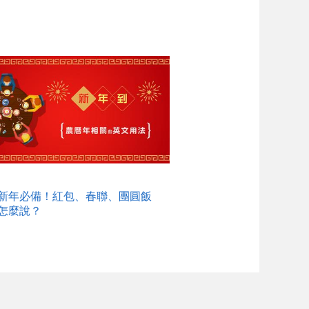
新年必備！紅包、春聯、團圓飯
怎麼說？