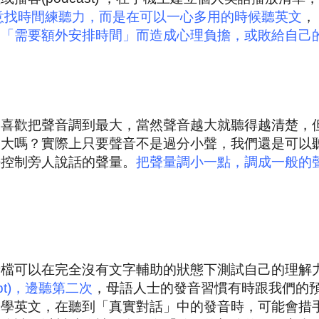
意找時間練聽力，而是在可以一心多用的時候聽英文
，
為「需要額外安排時間」而造成心理負擔，或敗給自己
，喜歡把聲音調到最大，當然聲音越大就聽得越清楚，
最大嗎？實際上只要聲音不是過分小聲，我們還是可以
法控制旁人說話的聲量。
把聲量調小一點，調成一般的
音檔可以在完全沒有文字輔助的狀態下測試自己的理解
ipt)，邊聽第二次
，母語人士的發音習慣有時跟我們的
文，在聽到「真實對話」中的發音時，可能會措手不及(cau