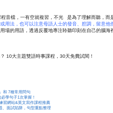
課程音檔，一有空就複習，不光 是為了理解而聽，而
句或用法，也可以注意母語人士的發音、腔調，留意他
上用場的用語，透過反覆地專注聆聽印刻在自己的腦海
嗎？
10大主題雙語時事課程，30天免費試閱！
」和 7種常用問句
句必學句子1次掌握！
練習網站&英文寫作課程推薦
題、面試陷阱，句型重點整理