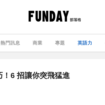
熱門訊息
商業
專題
英語力
！6 招讓你突飛猛進