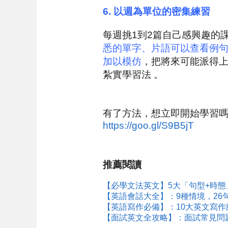
6.
以週為單位的密集練習
每週挑1到2篇自己感興趣的
悉的單字、片語可以查看例
加以模仿
，把將來可能派得
紮實學習法 。
有了方法，想立即開始學習
https://goo.gl/S9B5jT
推薦閱讀
【必學文法英文】5大「句型+時態
【英語會話大全】：9種情境，26
【英語寫作必備】：10大英文寫作
【面試英文全攻略】：面試常見問