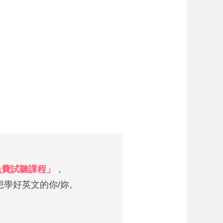
 免費試聽課程」
，
學好英文的你/妳。