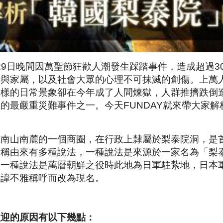
月29日晚間因萬聖節狂歡人潮發生踩踏事件，造成超過
者與家屬，以及社會大眾的心理不可抹滅的創傷。上萬
這樣的日常景象卻在今年成了人間煉獄，人群推擠跌倒
的最嚴重災難事件之一。今天FUNDAY就來帶大家
區南山南麓的一個商圈，在行政上隸屬於梨泰院洞，是
名稱由來有多種說法，一種說法是來源於一家名為「梨
另一種說法是萬曆朝鮮之役時此地為日軍駐紮地，日本
避諱不雅稱呼而改為現名。
歡迎的原因有以下幾點：