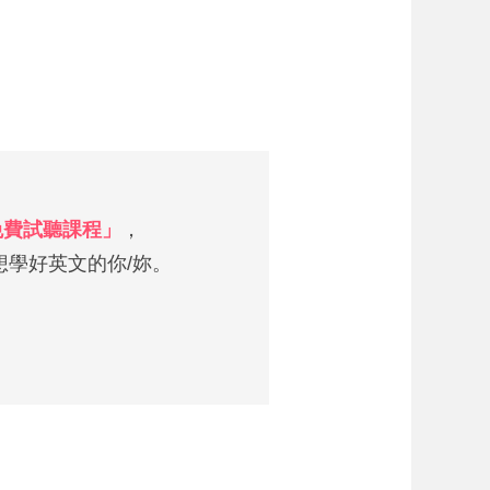
 免費試聽課程」
，
學好英文的你/妳。