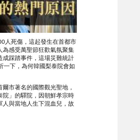
300人死傷，這起發生在首都市
人為感受萬聖節狂歡氣氛聚集
造成踩踏事件，這場災難統計
解析一下，為何韓國梨泰院會如
首爾市著名的國際觀光聖地，
泰院」的驛院，因朝鮮孝宗時
軍人與當地人生下混血兒，故