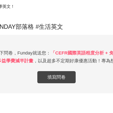
學英文！
UNDAY部落格 #生活英文
問卷，Funday就送您：
「CEFR國際英語程度分析 +
多益學費減半計畫
，以及超多不定期好康優惠活動！專為想
填寫問卷