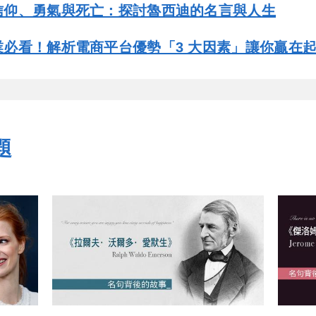
信仰、勇氣與死亡：探討魯西迪的名言與人生
必看！解析電商平台優勢「3 大因素」讓你贏在
題