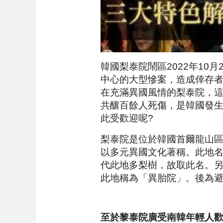
韓國梨泰院鬧區2022年10
中心的大型慘案，造成倖存
在充滿異國風情的梨泰院，
共釀百餘人死傷，是韓國發生
此受歡迎呢?
梨泰院是位於韓國首爾龍山
以多元異國文化著稱。此地
代此地多梨樹，故取此名。
此地稱為「異胎院」。後為
至於黎泰院廣受南韓年輕人