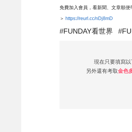
免費加入會員，看新聞、文章順便
＞
https://reurl.cc/nDj8mD
#FUNDAY看世界⠀#F
現在只要填寫以下
另外還有考取
金色