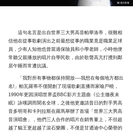
這句名言是出自世界三大男高音帕華洛帝，很難相
信他在從事歌劇演出之前最想從事的職業竟是職業足球
員，少有人知他也曾當過保險員和小學老師，小時他便
常聽父親播放的唱片自學民歌，由於歌聲高亢打攪到鄰
居午睡而常遭抗議。
「我對所有事物都保持開放----我想在每個地方都出
名!」帕瓦羅蒂不僅開創了現場歌劇直播而家喻戶曉，
1990年更因演唱世界盃BBC影片主題曲《公主徹夜未
眠》詠嘆調而聞名全球，之後他更邀請昔日的對手男高
音多明哥和卡列拉斯在羅馬舉辦了首場「世界三大男高
音演唱會」，他們三人合作的唱片在銷售量上，不但超
越了貓王更超越了滾石樂團，不僅是甘迺迪中心榮譽的