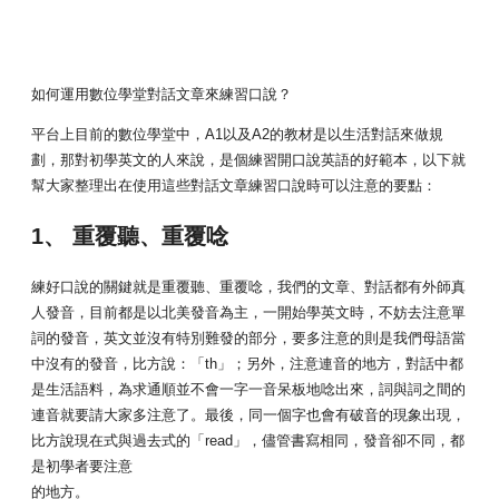
如何運用數位學堂對話文章來練習口說？
平台上目前的數位學堂中，A1以及A2的教材是以生活對話來做規
劃，那對初學英文的人來說，是個練習開口說英語的好範本，以下就
幫大家整理出在使用這些對話文章練習口說時可以注意的要點：
1、 重覆聽、重覆唸
練好口說的關鍵就是重覆聽、重覆唸，我們的文章、對話都有外師真
人發音，目前都是以北美發音為主，一開始學英文時，不妨去注意單
詞的發音，英文並沒有特別難發的部分，要多注意的則是我們母語當
中沒有的發音，比方說：「th」；另外，注意連音的地方，對話中都
是生活語料，為求通順並不會一字一音呆板地唸出來，詞與詞之間的
連音就要請大家多注意了。最後，同一個字也會有破音的現象出現，
比方說現在式與過去式的「read」，儘管書寫相同，發音卻不同，都
是初學者要注意
的地方。