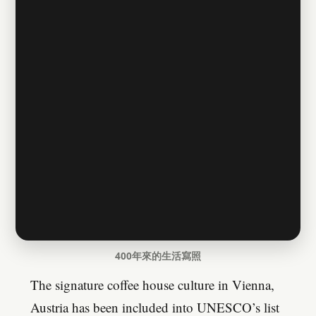
400年來的生活寫照
The signature coffee house culture in Vienna,
Austria has been included into UNESCO’s list