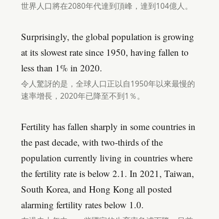
世界人口將在2080年代達到頂峰，達到104億人。
Surprisingly, the global population is growing
at its slowest rate since 1950, having fallen to
less than 1% in 2020.
令人驚訝的是，全球人口正以自1950年以來最慢的
速率增長，2020年已降至不到1％。
Fertility has fallen sharply in some countries in
the past decade, with two-thirds of the
population currently living in countries where
the fertility rate is below 2.1. In 2021, Taiwan,
South Korea, and Hong Kong all posted
alarming fertility rates below 1.0.