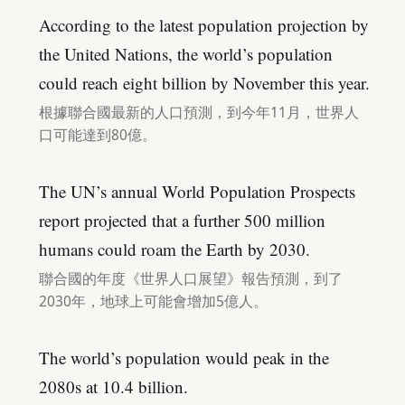
According to the latest population projection by
the United Nations, the world’s population
could reach eight billion by November this year.
根據聯合國最新的人口預測，到今年11月，世界人
口可能達到80億。
The UN’s annual World Population Prospects
report projected that a further 500 million
humans could roam the Earth by 2030.
聯合國的年度《世界人口展望》報告預測，到了
2030年，地球上可能會增加5億人。
The world’s population would peak in the
2080s at 10.4 billion.