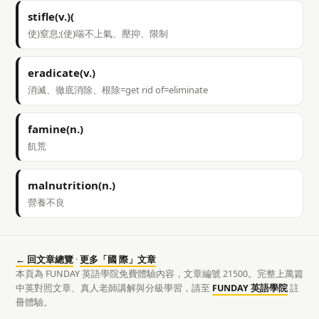
stifle(v.)(
使)窒息;(使)喘不上氣、壓抑、限制
eradicate(v.)
消滅、徹底消除、根除=get rid of=eliminate
famine(n.)
飢荒
malnutrition(n.)
營養不良
← 回文章總覽
·
更多「國 際」文章
本頁為 FUNDAY 英語學院免費體驗內容，文章編號 21500。完整上萬篇
中英對照文章、真人老師講解與分級學習，請至
FUNDAY 英語學院
註
冊體驗。