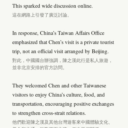
This sparked wide discussion online.
這在網路上引發了廣泛討論。
In response, China’s Taiwan Affairs Office
emphasized that Chen’s visit is a private tourist
trip, not an official visit arranged by Beijing.
對此，中國國台辦強調，陳之漢此行是私人旅遊，
並非北京安排的官方訪問。
They welcomed Chen and other Taiwanese
visitors to enjoy China’s culture, food, and
transportation, encouraging positive exchanges
to strengthen cross-strait relations.
他們歡迎陳之漢及其他台灣遊客來中國體驗文化、