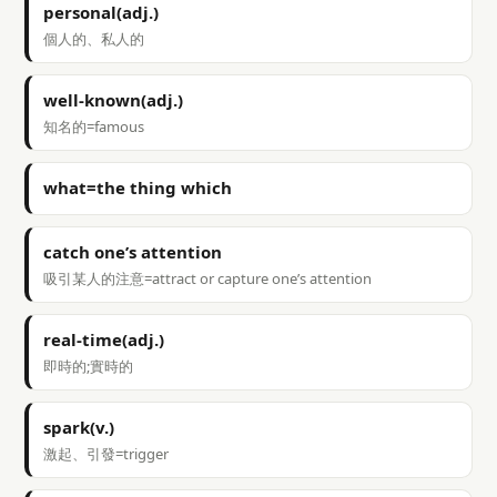
personal(adj.)
個人的、私人的
well-known(adj.)
知名的=famous
what=the thing which
catch one’s attention
吸引某人的注意=attract or capture one’s attention
real-time(adj.)
即時的;實時的
spark(v.)
激起、引發=trigger