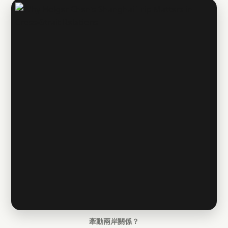
牽動兩岸關係？