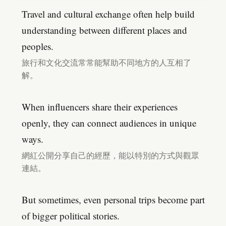
Travel and cultural exchange often help build
understanding between different places and
peoples.
旅行和文化交流常常能幫助不同地方的人互相了
解。
When influencers share their experiences
openly, they can connect audiences in unique
ways.
網紅公開分享自己的經歷，能以特別的方式與觀眾
連結。
But sometimes, even personal trips become part
of bigger political stories.