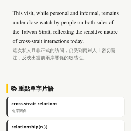
This visit, while personal and informal, remains
under close watch by people on both sides of
the Taiwan Strait, reflecting the sensitive nature
of cross-strait interactions today.
這次私人且非正式的訪問，仍受到兩岸人士密切關
注，反映出當前兩岸關係的敏感性。
📚 重點單字片語
cross-strait relations
兩岸關係
relationship(n.)(