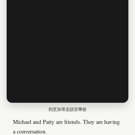
到芝加哥念語言學校
Michael and Patty are friends. They are having
a conversation.