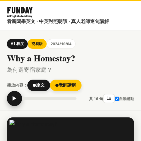
看新聞學英文 · 中英對照朗讀 · 真人老師逐句講解
A1 程度
簡易版
2024/10/04
Why a Homestay?
為何選寄宿家庭？
播放內容：
原文
老師講解
▶
共 16 句
自動捲動
1x