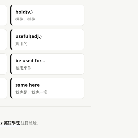
hold(v.)
握住、抓住
useful(adj.)
實用的
be used for…
被用來作…
same here
我也是、我也一樣
AY 英語學院
註冊體驗。