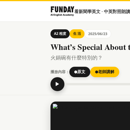
看新聞學英文 · 中英對照朗讀
A2 程度
生 活
2025/06/23
What’s Special About 
火鍋碗有什麼特別的？
播放內容：
原文
老師講解
▶