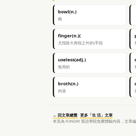
bowl(n.)
碗
finger(n.)(
尤指除大拇指之外的)手指
useless(adj.)
無用的
broth(n.)
肉湯
← 回文章總覽
·
更多「生 活」文章
本頁為 FUNDAY 英語學院免費體驗內容，文