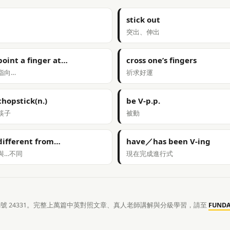
stick out
突出、伸出
point a finger at…
cross one’s fingers
指向…
祈求好運
chopstick(n.)
be V-p.p.
筷子
被動
different from…
have／has been V-ing
與…不同
現在完成進行式
章編號 24331。完整上萬篇中英對照文章、真人老師講解與分級學習，請至
FUND