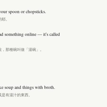
 your spoon or chopsticks.
的耶。
ad something online — it’s called
說，那種碗叫做「湯碗」。
 like soup and things with broth.
或是有湯汁的東西。