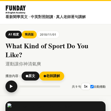
看新聞學英文 · 中英對照朗讀 · 真人老師逐句講解
A1 程度
簡易版
2018/11/01
What Kind of Sport Do You
Like?
運動讓你神清氣爽
播放內容：
原文
老師講解
▶
共 9 句
自動捲動
1x