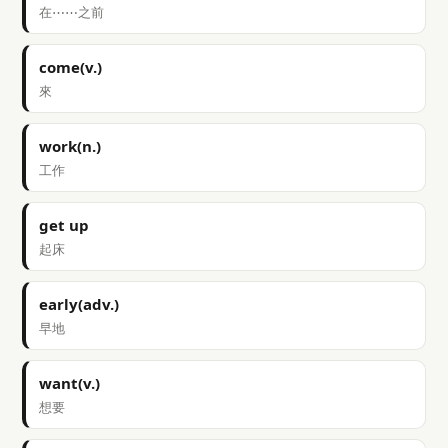
在⋯⋯之前
come(v.)
來
work(n.)
工作
get up
起床
early(adv.)
早地
want(v.)
想要