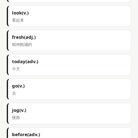
look(v.)
看起來
fresh(adj.)
精神飽滿的
today(adv.)
今天
go(v.)
去
jog(v.)
慢跑
before(adv.)