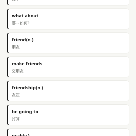
what about
那～如何?
friend(n.)
朋友
make friends
交朋友
friendship(n.)
友誼
be going to
打算
grab(v.)