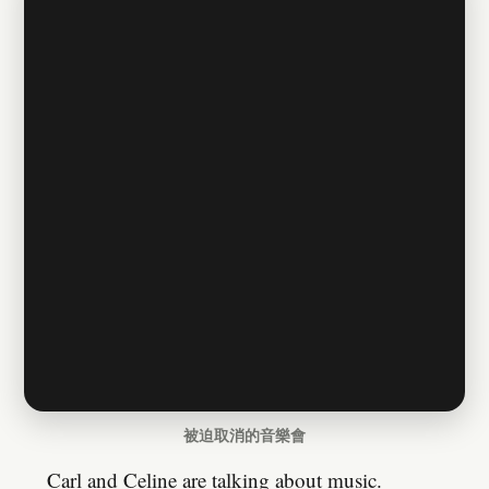
被迫取消的音樂會
Carl and Celine are talking about music.