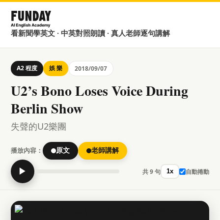
看新聞學英文 · 中英對照朗讀 · 真人老師逐句講解
A2 程度
娛 樂
2018/09/07
U2’s Bono Loses Voice During
Berlin Show
失聲的U2樂團
播放內容：
原文
老師講解
▶
共 9 句
自動捲動
1x