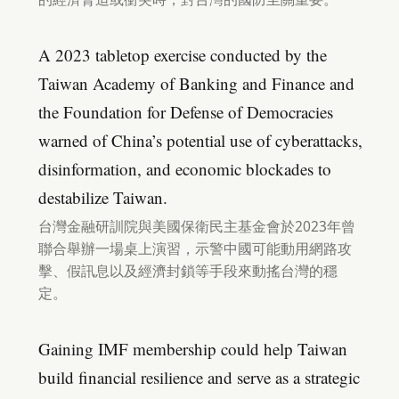
A 2023 tabletop exercise conducted by the
Taiwan Academy of Banking and Finance and
the Foundation for Defense of Democracies
warned of China’s potential use of cyberattacks,
disinformation, and economic blockades to
destabilize Taiwan.
台灣金融研訓院與美國保衛民主基金會於2023年曾
聯合舉辦一場桌上演習，示警中國可能動用網路攻
擊、假訊息以及經濟封鎖等手段來動搖台灣的穩
定。
Gaining IMF membership could help Taiwan
build financial resilience and serve as a strategic