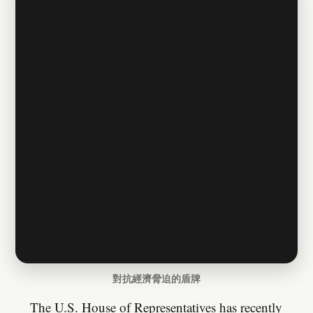
對抗經濟脅迫的盾牌
The U.S. House of Representatives has recently