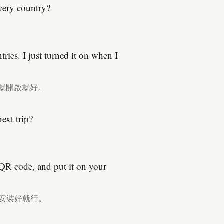
very country?
es. I just turned it on when I
到就開啟就好。
ext trip?
 QR code, and put it on your
安裝好就行。