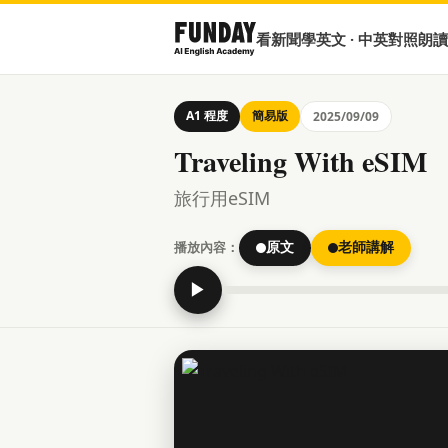
看新聞學英文 · 中英對照朗讀
A1 程度
簡易版
2025/09/09
Traveling With eSIM
旅行用eSIM
播放內容：
原文
老師講解
▶