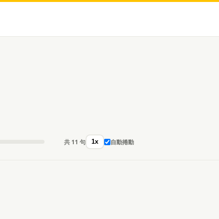
共 11 句
自動捲動
1x