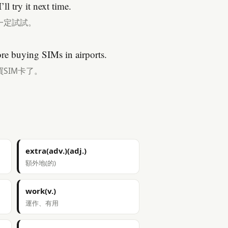
ll try it next time.
一定試試。
ore buying SIMs in airports.
SIM卡了。
extra(adv.)(adj.)
額外地(的)
work(v.)
運作、有用