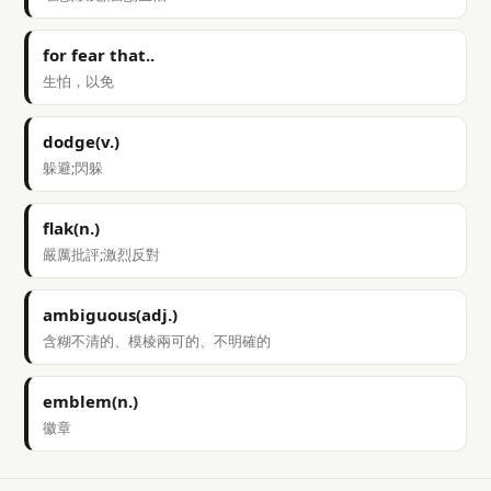
for fear that..
生怕，以免
dodge(v.)
躲避;閃躲
flak(n.)
嚴厲批評;激烈反對
ambiguous(adj.)
含糊不清的、模棱兩可的、不明確的
emblem(n.)
徽章