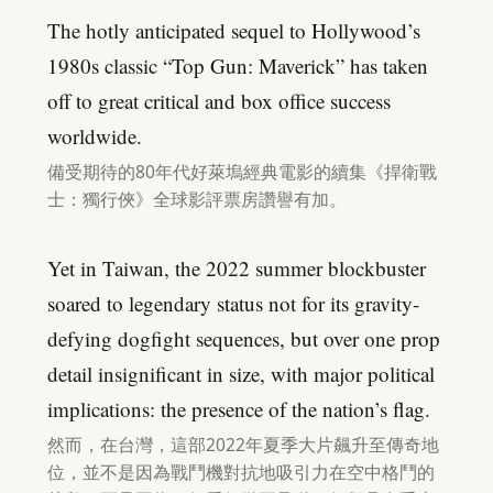
The hotly anticipated sequel to Hollywood’s
1980s classic “Top Gun: Maverick” has taken
off to great critical and box office success
worldwide.
備受期待的80年代好萊塢經典電影的續集《捍衛戰
士：獨行俠》全球影評票房讚譽有加。
Yet in Taiwan, the 2022 summer blockbuster
soared to legendary status not for its gravity-
defying dogfight sequences, but over one prop
detail insignificant in size, with major political
implications: the presence of the nation’s flag.
然而，在台灣，這部2022年夏季大片飆升至傳奇地
位，並不是因為戰鬥機對抗地吸引力在空中格鬥的