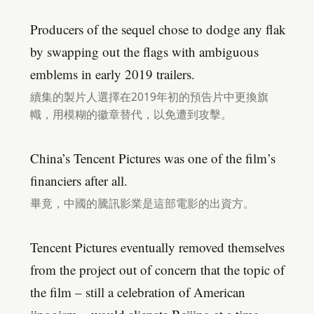
Producers of the sequel chose to dodge any flak
by swapping out the flags with ambiguous
emblems in early 2019 trailers.
續集的製片人選擇在2019年初的預告片中更換旗
幟，用模糊的徽章替代，以免遭到攻擊。
China’s Tencent Pictures was one of the film’s
financiers after all.
畢竟，中國的騰訊影業是這部電影的出資方。
Tencent Pictures eventually removed themselves
from the project out of concern that the topic of
the film – still a celebration of American