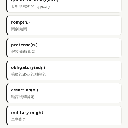
典型地;標準的=typically
romp(n.)
鬧劇;嬉鬧
pretense(n.)
假裝;矯飾;偽裝
obligatory(adj.)
義務的;必須的;強制的
assertion(n.)
斷言;明確肯定
military might
軍事實力