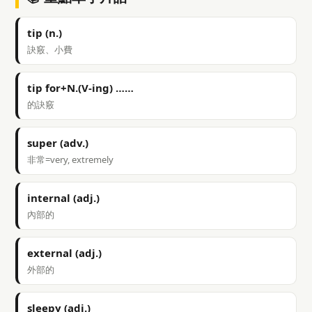
tip (n.)
訣竅、小費
tip for+N.(V-ing) ……
的訣竅
super (adv.)
非常=very, extremely
internal (adj.)
內部的
external (adj.)
外部的
sleepy (adj.)