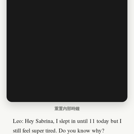
重置內部時鐘
Leo: Hey Sabrina, I slept in until 11 today but I
still feel super tired. Do you know why?