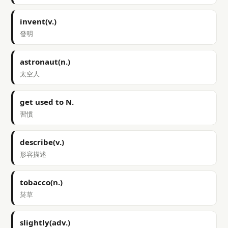
invent(v.)
發明
astronaut(n.)
太空人
get used to N.
習慣
describe(v.)
形容描述
tobacco(n.)
菸草
slightly(adv.)