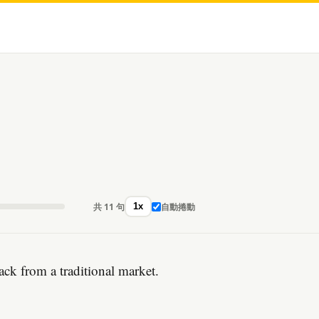
共 11 句
自動捲動
1x
ack from a traditional market.