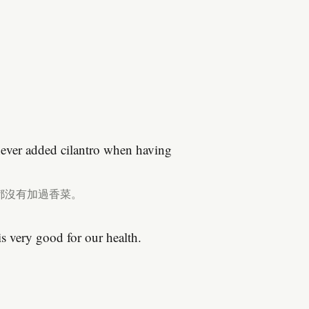
never added cilantro when having
都沒有加過香菜。
 is very good for our health.
。