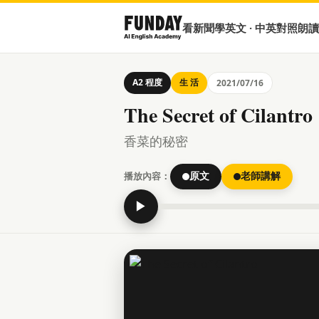
看新聞學英文 · 中英對照朗讀
A2 程度
生 活
2021/07/16
The Secret of Cilantro
香菜的秘密
播放內容：
原文
老師講解
▶