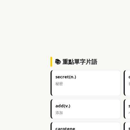
📚 重點單字片語
secret(n.)
秘密
add(v.)
添加
carotene