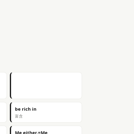
be rich in
富含
Me either.=Me