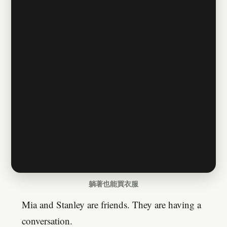
躺著也能買衣服
Mia and Stanley are friends. They are having a
conversation.