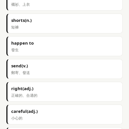
襯衫、上衣
shorts(n.)
短褲
happen to
發生
send(v.)
郵寄、發送
right(adj.)
正確的、合適的
careful(adj.)
小心的