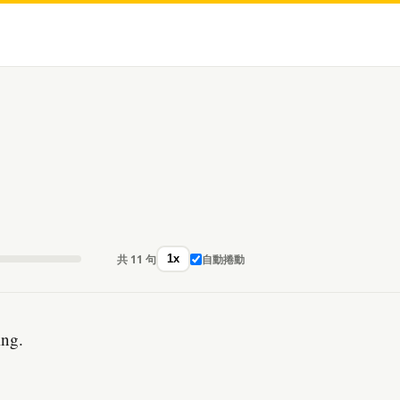
共 11 句
自動捲動
1x
ing.