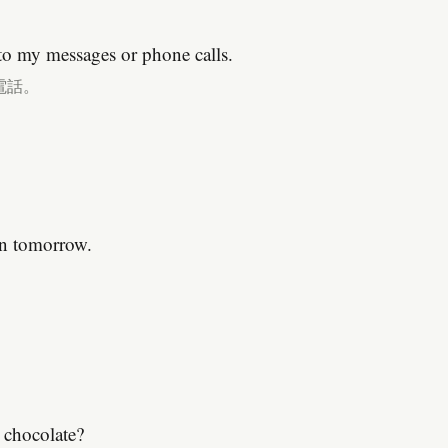
 to my messages or phone calls.
電話。
on tomorrow.
 chocolate?