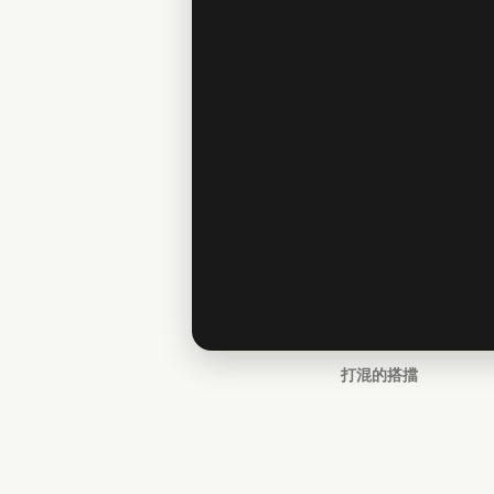
打混的搭擋