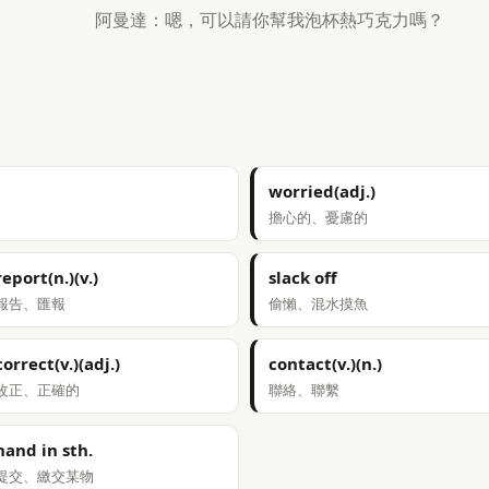
阿曼達：嗯，可以請你幫我泡杯熱巧克力嗎？
worried(adj.)
擔心的、憂慮的
report(n.)(v.)
slack off
報告、匯報
偷懶、混水摸魚
correct(v.)(adj.)
contact(v.)(n.)
改正、正確的
聯絡、聯繫
hand in sth.
提交、繳交某物