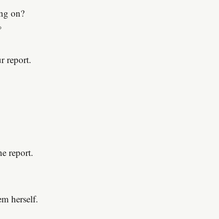
ing on?
？
 report.
。
e report.
m herself.