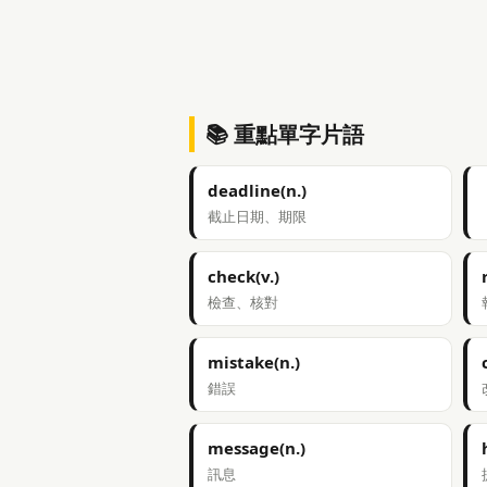
📚 重點單字片語
deadline(n.)
截止日期、期限
check(v.)
檢查、核對
mistake(n.)
錯誤
message(n.)
訊息