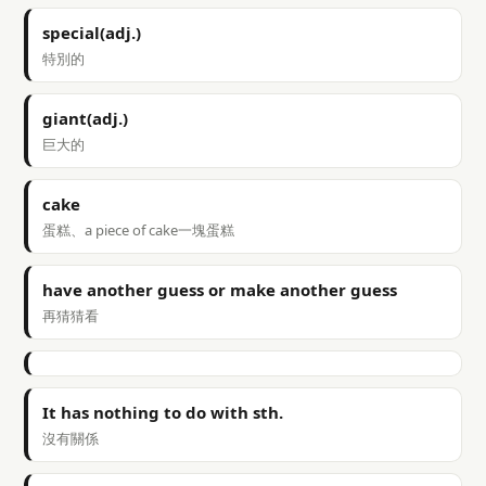
special(adj.)
特別的
giant(adj.)
巨大的
cake
蛋糕、a piece of cake一塊蛋糕
have another guess or make another guess
再猜猜看
It has nothing to do with sth.
沒有關係