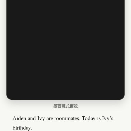
墨西哥式慶祝
Aiden and Ivy are roommates. Today is Ivy’s
birthday.