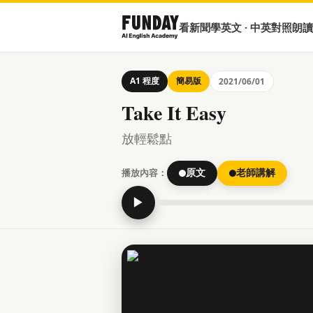
看新聞學英文 · 中英對照朗讀
A1 程度
簡易版
2021/06/01
Take It Easy
放輕鬆點
播放內容：
原文
老師講解
▶