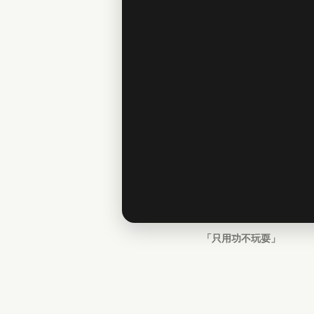
「只用功不玩耍」