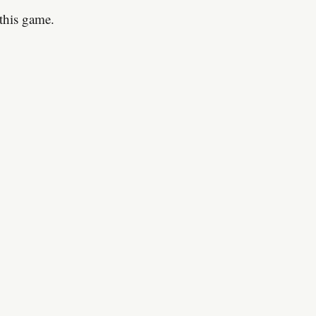
 this game.
！