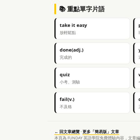
📚 重點單字片語
take it easy
放輕鬆點
done(adj.)
完成的
quiz
小考、測驗
fail(v.)
不及格
← 回文章總覽
·
更多「簡易版」文章
本頁為 FUNDAY 英語學院免費體驗內容，文