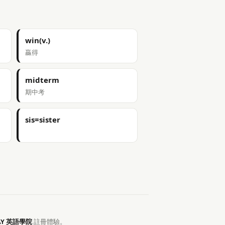
win(v.)
贏得
midterm
期中考
sis=sister
AY 英語學院
註冊體驗。