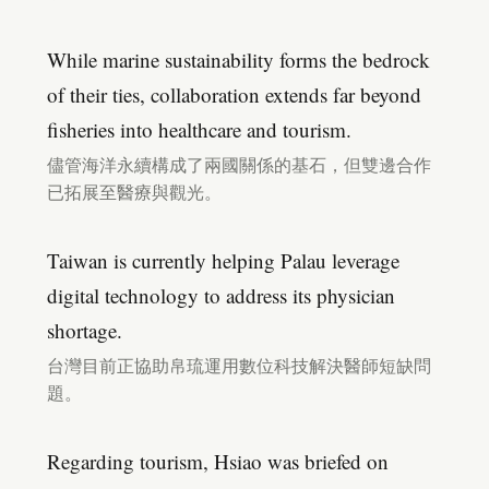
While marine sustainability forms the bedrock
of their ties, collaboration extends far beyond
fisheries into healthcare and tourism.
儘管海洋永續構成了兩國關係的基石，但雙邊合作
已拓展至醫療與觀光。
Taiwan is currently helping Palau leverage
digital technology to address its physician
shortage.
台灣目前正協助帛琉運用數位科技解決醫師短缺問
題。
Regarding tourism, Hsiao was briefed on