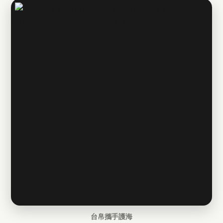
台帛攜手護海