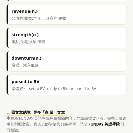
revenue(n.)(
公司的)收益;營收、(政府的)稅收
strength(n.)
優點;長處;強項;優勢
downturn(n.)
衰退、漸入低迷
poised to RV
準備好～=set to RV=ready to RV=prepared to RV
← 回文章總覽
·
更多「商 業」文章
本頁為 FUNDAY 英語學院免費體驗內容，文章編號 21779。完整上萬篇
中英對照文章、真人老師講解與分級學習，請至
FUNDAY 英語學院
註
冊體驗。