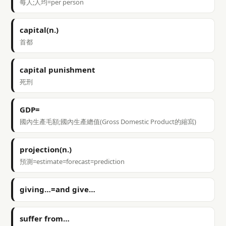
每人;人均=per person
capital(n.)
首都
capital punishment
死刑
GDP=
國內生產毛額;國內生產總值(Gross Domestic Product的縮寫)
projection(n.)
預測=estimate=forecast=prediction
giving…=and give…
suffer from…