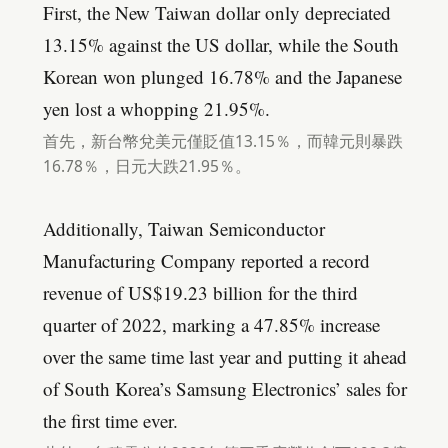
First, the New Taiwan dollar only depreciated
13.15% against the US dollar, while the South
Korean won plunged 16.78% and the Japanese
yen lost a whopping 21.95%.
首先，新台幣兌美元僅貶值13.15％，而韓元則暴跌
16.78％，日元大跌21.95％。
Additionally, Taiwan Semiconductor
Manufacturing Company reported a record
revenue of US$19.23 billion for the third
quarter of 2022, marking a 47.85% increase
over the same time last year and putting it ahead
of South Korea’s Samsung Electronics’ sales for
the first time ever.