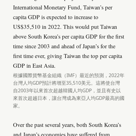
International Monetary Fund, Taiwan’s per
capita GDP is expected to increase to
US$35,510 in 2022. This would put Taiwan
above South Korea’s per capita GDP for the first
time since 2003 and ahead of Japan’s for the
first time ever, giving Taiwan the top per capita
GDP in East Asia.
根據國際貨幣基金組織（IMF）最近的預測，2022年
台灣人均GDP預計將增至35,510美元。這將使台灣
自2003年以來首次超越韓國人均GDP，並且有史以
來首次超越日本，讓台灣成為東亞人均GDP最高的國
家。
Over the past several years, both South Korea’s
and Japan’s economies have suffered from