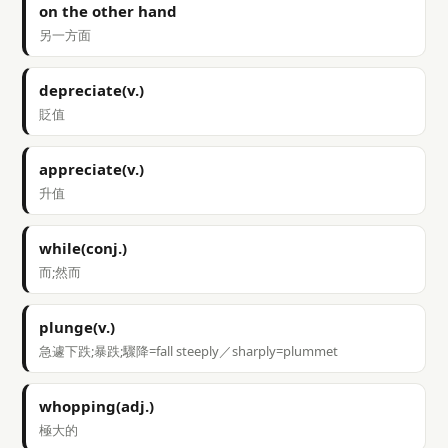
on the other hand
另一方面
depreciate(v.)
貶值
appreciate(v.)
升值
while(conj.)
而;然而
plunge(v.)
急遽下跌;暴跌;驟降=fall steeply／sharply=plummet
whopping(adj.)
極大的