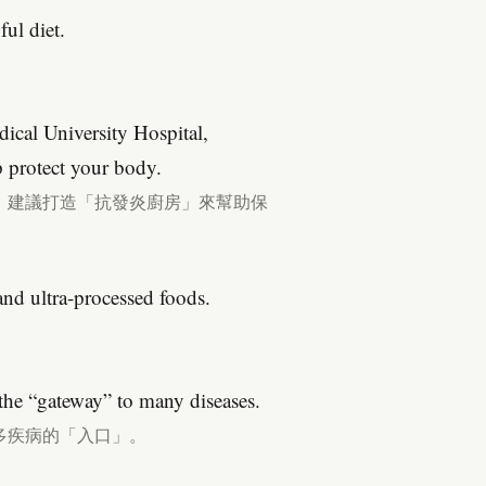
ul diet.
ical University Hospital,
p protect your body.
，建議打造「抗發炎廚房」來幫助保
nd ultra-processed foods.
the “gateway” to many diseases.
多疾病的「入口」。