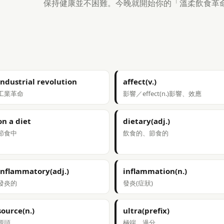
保持健康並不困難。今晚就開始你的「溫柔飲食革
industrial revolution
affect(v.)
工業革命
影響／effect(n.)影響、效應
on a diet
dietary(adj.)
節食中
飲食的、節食的
inflammatory(adj.)
inflammation(n.)
發炎的
發炎(症狀)
source(n.)
ultra(prefix)
源頭
極端、過分