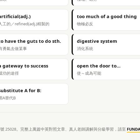
artificial(adj.)
too much of a good thing
人工的／refined(adj.)精製的
物極必反
to have the guts to do sth.
digestive system
有勇氣去做某事
消化系統
a gateway to success
open the door to…
成功的途徑
使～成為可能
substitute A for B:
用A替代B
章編號 25028。完整上萬篇中英對照文章、真人老師講解與分級學習，請至
FUND