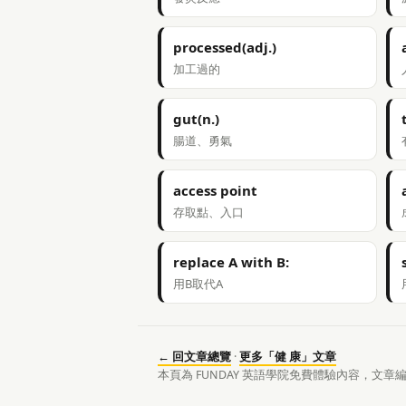
processed(adj.)
加工過的
gut(n.)
腸道、勇氣
access point
存取點、入口
replace A with B:
用B取代A
← 回文章總覽
·
更多「健 康」文章
本頁為 FUNDAY 英語學院免費體驗內容，文