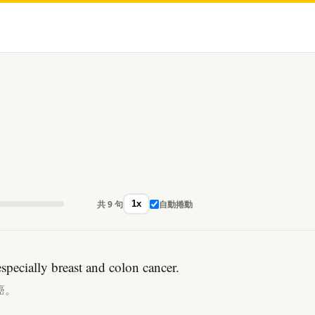
共 9 句
自動捲動
1x
specially breast and colon cancer.
癌。