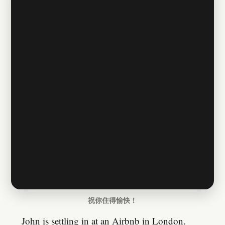
祝你住得愉快！
John is settling in at an Airbnb in London.