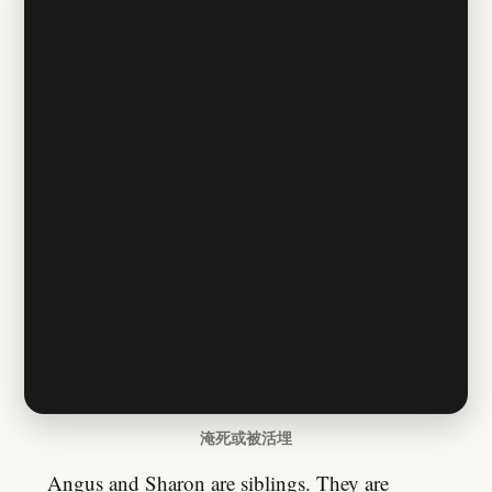
淹死或被活埋
Angus and Sharon are siblings. They are