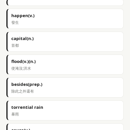
happen(v.)
發生
capital(n.)
首都
flood(v.)(n.)
使淹沒;洪水
besides(prep.)
除此之外還有
torrential rain
暴雨