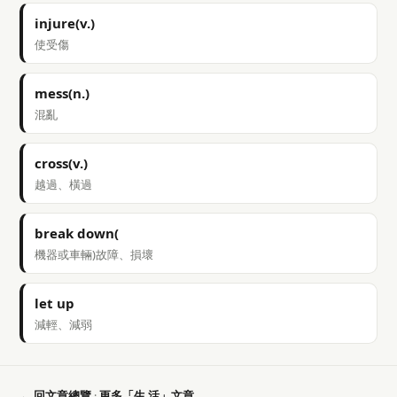
injure(v.)
使受傷
mess(n.)
混亂
cross(v.)
越過、橫過
break down(
機器或車輛)故障、損壞
let up
減輕、減弱
← 回文章總覽
·
更多「生 活」文章