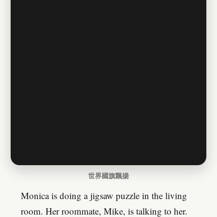
世界國旗飄揚
Monica is doing a jigsaw puzzle in the living
room. Her roommate, Mike, is talking to her.