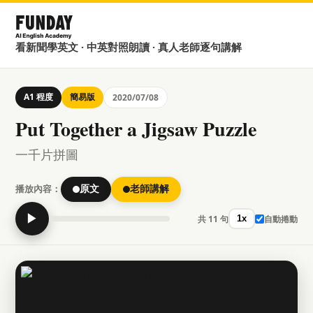
看新聞學英文 · 中英對照朗讀 · 真人老師逐句講解
A1 程度
簡易版
2020/07/08
Put Together a Jigsaw Puzzle
一千片拼圖
播放內容：
原文
老師講解
▶
共 11 句
自動捲動
1x