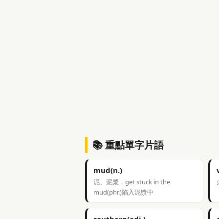
📚 重點單字片語
mud(n.)
泥、泥漿，get stuck in the
mud(phr.)陷入泥漿中