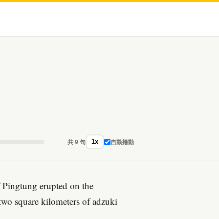
共 9 句
自動捲動
1x
 Pingtung erupted on the
wo square kilometers of adzuki