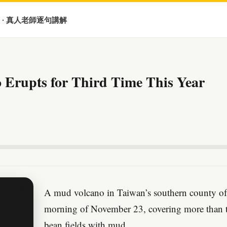
 · 真人老師逐句講解
Erupts for Third Time This Year
A mud volcano in Taiwan’s southern county of
morning of November 23, covering more than t
bean fields with mud.