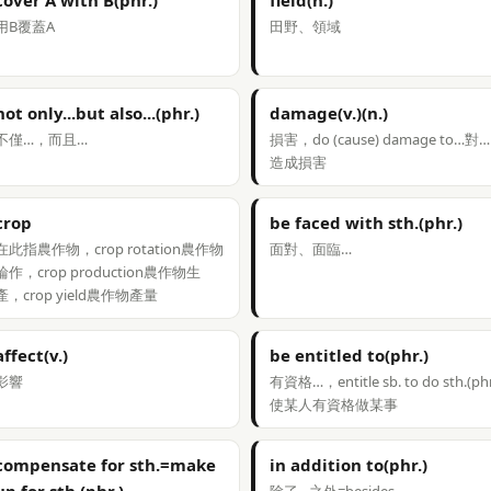
cover A with B(phr.)
field(n.)
用B覆蓋A
田野、領域
not only...but also...(phr.)
damage(v.)(n.)
不僅…，而且…
損害，do (cause) damage to…對…
造成損害
crop
be faced with sth.(phr.)
在此指農作物，crop rotation農作物
面對、面臨…
輪作，crop production農作物生
產，crop yield農作物產量
affect(v.)
be entitled to(phr.)
影響
有資格…，entitle sb. to do sth.(phr
使某人有資格做某事
compensate for sth.=make
in addition to(phr.)