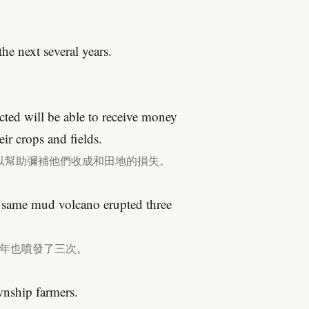
he next several years.
cted will be able to receive money
ir crops and fields.
以幫助彌補他們收成和田地的損失。
he same mud volcano erupted three
2年也噴發了三次。
nship farmers.