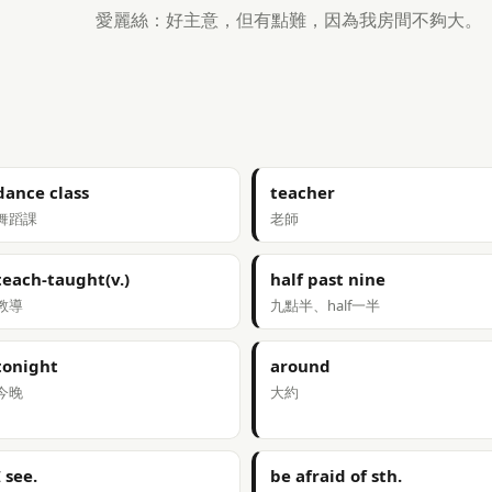
愛麗絲：好主意，但有點難，因為我房間不夠大。
dance class
teacher
舞蹈課
老師
teach-taught(v.)
half past nine
教導
九點半、half一半
tonight
around
今晚
大約
I see.
be afraid of sth.