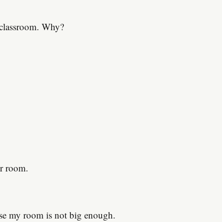
e classroom. Why?
ur room.
use my room is not big enough.