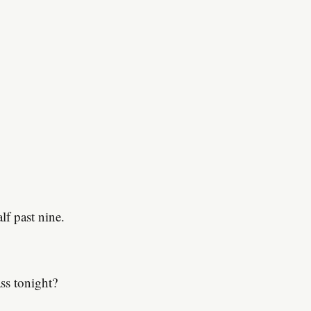
lf past nine.
ss tonight?