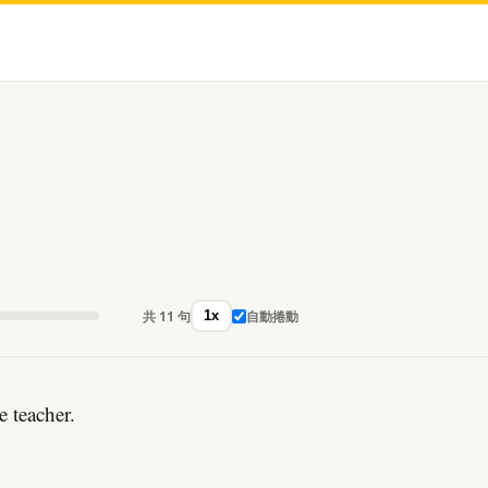
共 11 句
自動捲動
1x
 teacher.