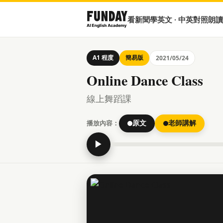
看新聞學英文 · 中英對照朗讀
A1 程度
簡易版
2021/05/24
Online Dance Class
線上舞蹈課
播放內容：
原文
老師講解
▶