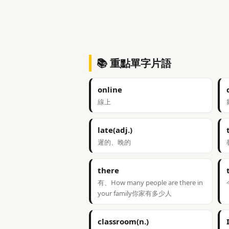
📚 重點單字片語
online
線上
late(adj.)
遲的、晚的
there
有、How many people are there in
your family你家有多少人
classroom(n.)