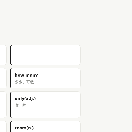
how many
多少、可數
only(adj.)
唯一的
room(n.)