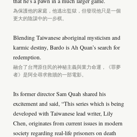
that he’s a pawn in a much larger game.
為保護他的家庭，他逃出監獄，但發現他只是一個
更大的陰謀中的一步棋。
Blending Taiwanese aboriginal mysticism and
karmic destiny, Bardo is Ah Quan’s search for
redemption.
融合了台灣原住民的神秘主義與業力命運，《罪夢
者》是阿全尋求救贖的一部電影。
Its former director Sam Quah shared his
excitement and said, “This series which is being
developed with Taiwanese lead writer, Lily
Chen, originates from current issues in modern
society regarding real-life prisoners on death