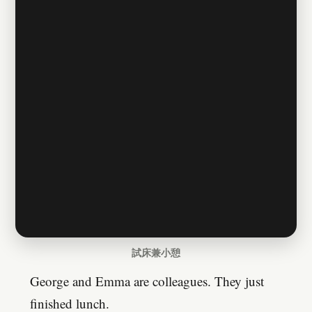
試床兼小憩
George and Emma are colleagues. They just
finished lunch.