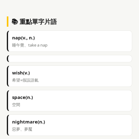
📚 重點單字片語
nap(v., n.)
睡午覺、take a nap
wish(v.)
希望+假設語氣
space(n.)
空間
nightmare(n.)
惡夢、夢魘