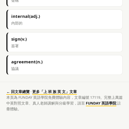
聲稱
internal(adj.)
內部的
sign(v.)
簽署
agreement(n.)
協議
← 回文章總覽
·
更多「上 班 族 英 文」文章
本頁為 FUNDAY 英語學院免費體驗內容，文章編號 17119。完整上萬篇
中英對照文章、真人老師講解與分級學習，請至
FUNDAY 英語學院
註
冊體驗。