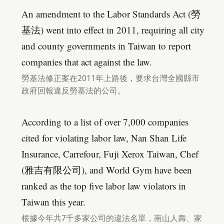
An amendment to the Labor Standards Act (勞
基法) went into effect in 2011, requiring all city
and county governments in Taiwan to report
companies that act against the law.
勞基法修正案在2011年上路後，要求台灣全國縣市
政府回報違反勞基法的公司。
According to a list of over 7,000 companies
cited for violating labor law, Nan Shan Life
Insurance, Carrefour, Fuji Xerox Taiwan, Chef
(雅吉有限公司), and World Gym have been
ranked as the top five labor law violators in
Taiwan this year.
根據今年共7千多家公司的違法名單，南山人壽、家