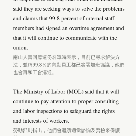
said they are seeking ways to solve the problems
and claims that 99.8 percent of internal staff
members had signed an overtime agreement and
that it will continue to communicate with the
union.
南山人壽回應這份名單時表示，目前已尋求解決方
法，並稱99.8％的內勤員工都已簽署加班協議，他們
也會再和工會溝通。
The Ministry of Labor (MOL) said that it will
continue to pay attention to proper consulting
and labor inspections to safeguard the rights
and interests of workers.
勞動部則指出，他們會繼續適當諮詢及勞檢來保護