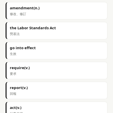
amendment(n.)
修改、修訂
the Labor Standards Act
勞基法
go into effect
生效
require(v.)
要求
report(v.)
回報
act(v.)