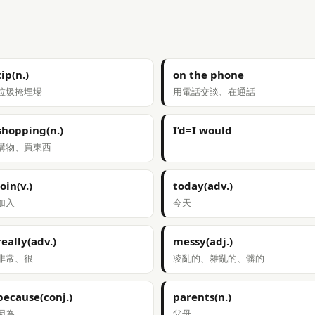
tip(n.)
on the phone
垃圾掩埋場
用電話交談、在通話
shopping(n.)
I’d=I would
購物、買東西
join(v.)
today(adv.)
加入
今天
really(adv.)
messy(adj.)
非常、很
凌亂的、雜亂的、髒的
because(conj.)
parents(n.)
因為
父母