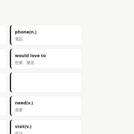
phone(n.)
電話
would love to
想要、樂意
need(v.)
需要
visit(v.)
拜訪