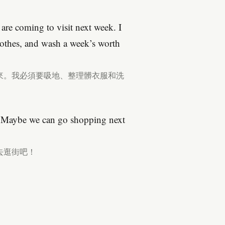
 are coming to visit next week. I
lothes, and wash a week’s worth
來。我必須要吸地、整理髒衣服和洗
. Maybe we can go shopping next
去逛街吧！