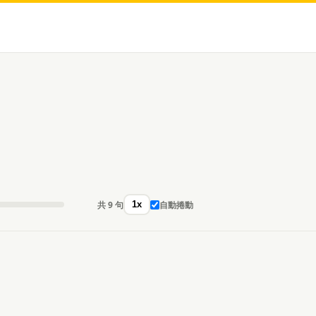
共 9 句
自動捲動
1x