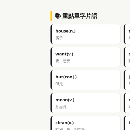
📚 重點單字片語
house(n.)
房子
want(v.)
要、想要
but(conj.)
但是
mean(v.)
意思是
clean(v.)
打掃、把…弄乾淨