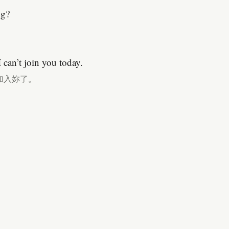
ng?
can’t join you today.
加入妳了。