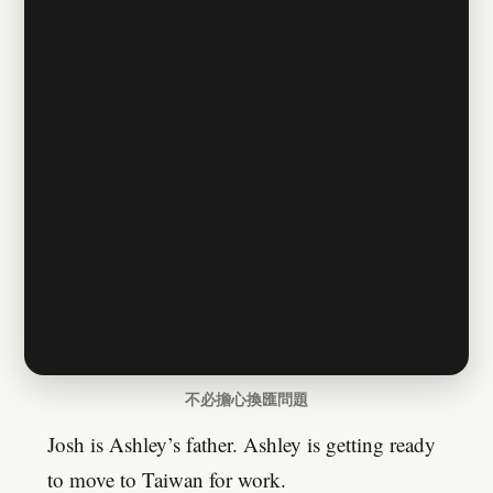
不必擔心換匯問題
Josh is Ashley’s father. Ashley is getting ready
to move to Taiwan for work.