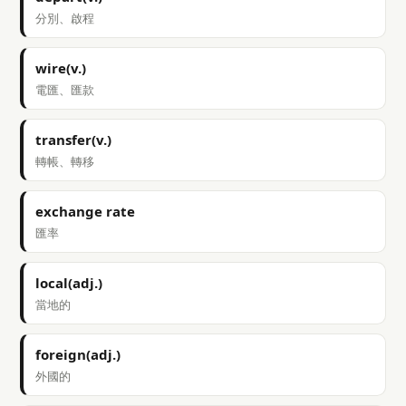
分別、啟程
wire(v.)
電匯、匯款
transfer(v.)
轉帳、轉移
exchange rate
匯率
local(adj.)
當地的
foreign(adj.)
外國的