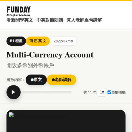
看新聞學英文 · 中英對照朗讀 · 真人老師逐句講解
B1 程度
商 用 英 文
2022/07/19
Multi-Currency Account
開設多幣別外幣帳戶
播放內容：
原文
老師講解
▶
共 11 句
自動捲動
1x