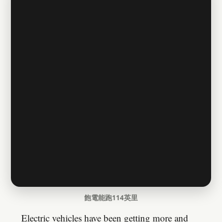
飽電能跑114英里
Electric vehicles have been getting more and