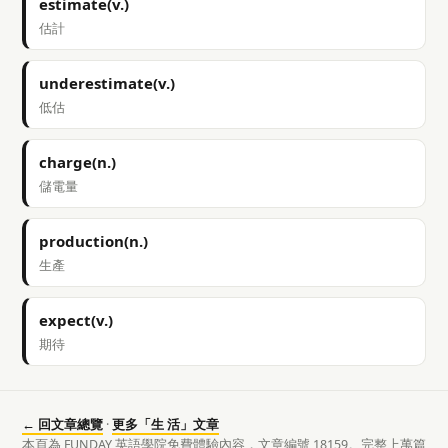
estimate(v.)
估計
underestimate(v.)
低估
charge(n.)
儲電量
production(n.)
生產
expect(v.)
期待
← 回文章總覽
·
更多「生 活」文章
本頁為 FUNDAY 英語學院免費體驗內容，文章編號 18159。完整上萬篇