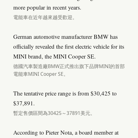
more popular in recent years.
電能車在近年越來越受歡迎。
German automotive manufacturer BMW has
officially revealed the first electric vehicle for its
MINI brand, the MINI Cooper SE.
德國汽車製造廠BMW正式推出旗下品牌MINI的首部
電能車MINI Cooper SE。
The tentative price range is from $30,425 to
$37,891.
暫定售價區間為30425～37891美元。
According to Pieter Nota, a board member at