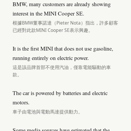
BMW, many customers are already showing
interest in the MINI Cooper SE.
根據BMW董事諾達（Pieter Nota）指出，許多顧客
已經對此款MINI Cooper SE表示興趣。
It is the first MINI that does not use gasoline,
running entirely on electric power.
這是該品牌首部不使用汽油，僅靠電能驅動的車
款。
The car is powered by batteries and electric
motors.
車子由電池與電動馬達提供動力。
Some media sources have estimated that the