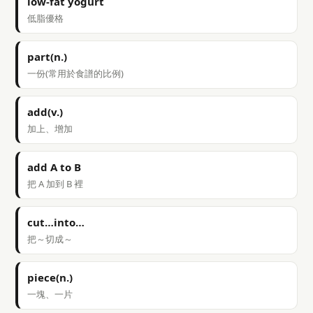
low-fat yogurt
低脂優格
part(n.)
一份(常用於食譜的比例)
add(v.)
加上、增加
add A to B
把 A 加到 B 裡
cut…into…
把～切成～
piece(n.)
一塊、一片