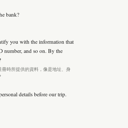
the bank?
ntify you with the information that
ID number, and so on. By the
?
註冊時所提供的資料，像是地址、身
？
ersonal details before our trip.