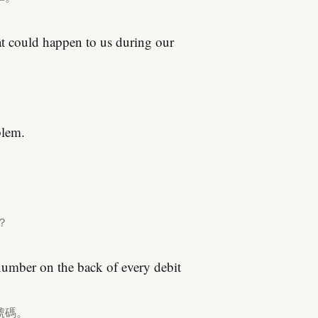
at could happen to us during our
blem.
？
number on the back of every debit
號碼。