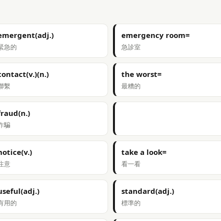
emergent(adj.)
emergency room=
緊急的
急診室
contact(v.)(n.)
the worst=
聯繫
最糟的
fraud(n.)
詐騙
notice(v.)
take a look=
注意
看一看
useful(adj.)
standard(adj.)
有用的
標準的