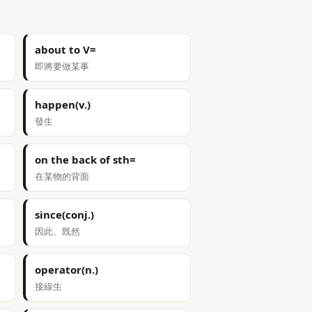
about to V=
即將要做某事
happen(v.)
發生
on the back of sth=
在某物的背面
since(conj.)
因此、既然
operator(n.)
接線生