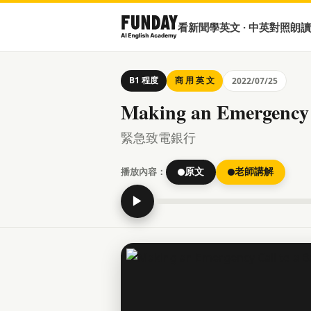
看新聞學英文 · 中英對照朗讀
B1 程度
商 用 英 文
2022/07/25
Making an Emergency 
緊急致電銀行
播放內容：
原文
老師講解
▶