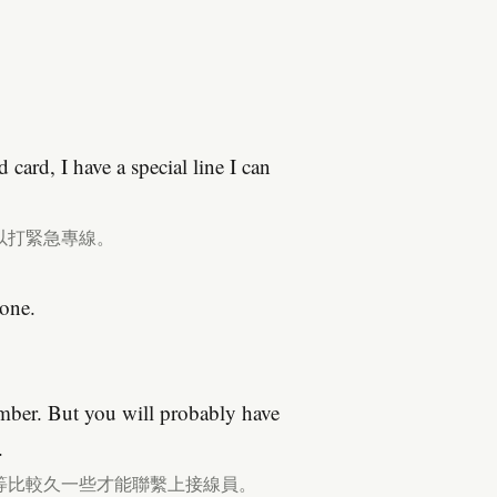
 card, I have a special line I can
以打緊急專線。
 one.
mber. But you will probably have
.
等比較久一些才能聯繫上接線員。