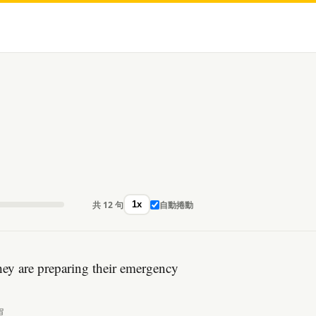
共 12 句
自動捲動
1x
hey are preparing their emergency
單。