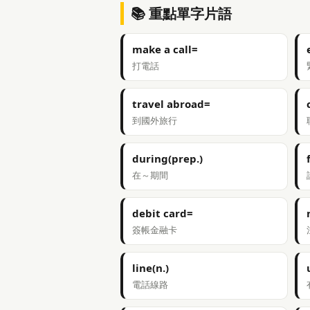
📚 重點單字片語
make a call=
打電話
travel abroad=
到國外旅行
during(prep.)
在～期間
debit card=
簽帳金融卡
line(n.)
電話線路