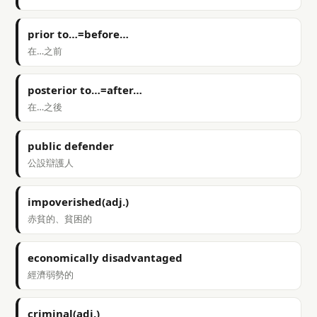
prior to…=before…
在…之前
posterior to…=after…
在…之後
public defender
公設辯護人
impoverished(adj.)
赤貧的、貧困的
economically disadvantaged
經濟弱勢的
criminal(adj.)