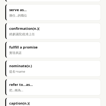
serve as…
擔任…的職位
confirmation(n.)(
經參議院)批准上任
fulfill a promise
實現承諾
nominate(v.)
提名=name
refer to…as…
把…稱為…
caption(n.)(