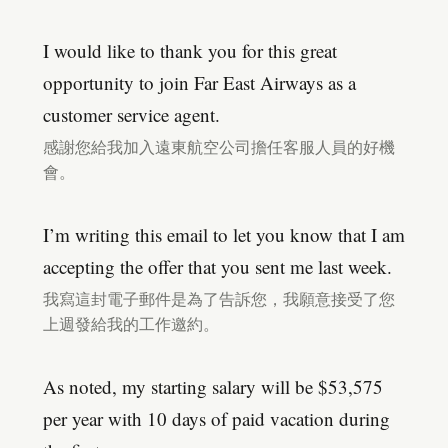
I would like to thank you for this great
opportunity to join Far East Airways as a
customer service agent.
感謝您給我加入遠東航空公司擔任客服人員的好機
會。
I’m writing this email to let you know that I am
accepting the offer that you sent me last week.
我寫這封電子郵件是為了告訴您，我願意接受了您
上週發給我的工作邀約。
As noted, my starting salary will be $53,575
per year with 10 days of paid vacation during